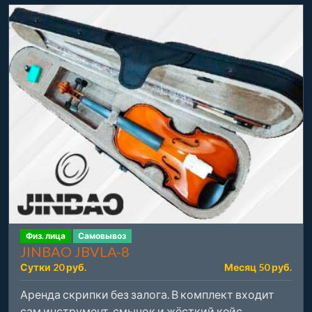
Физ. лица
Самовывоз
JINBAO JBVLA-8
Сутки 20 руб.
Месяц 50 руб.
Аренда скрипки без залога. В комплект входит
сам инструмент, смычок и жёсткий кейс.