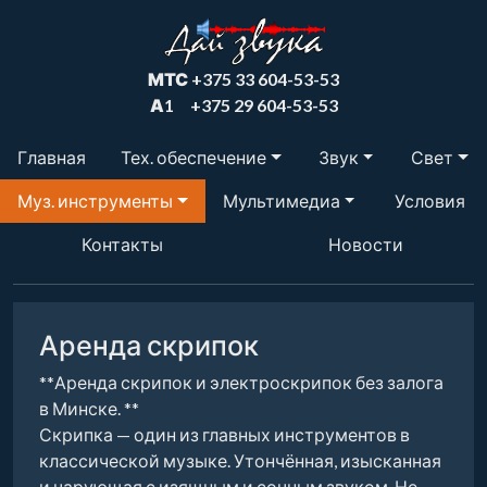
МТС
+375 33 604-53-53
А1
+375 29 604-53-53
Главная
Тех. обеспечение
Звук
Свет
Муз. инструменты
Мультимедиа
Условия
Контакты
Новости
Аренда скрипок
**Аренда скрипок и электроскрипок без залога
в Минске. **
Скрипка — один из главных инструментов в
классической музыке. Утончённая, изысканная
и чарующая с изящным и сочным звуком. Не