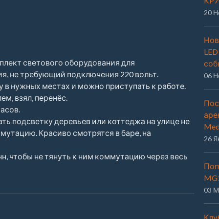
KP7
20 Н
Нов
LED
плект светового оборудования для
соб
я, не требующий подключения 220 вольт.
06 Н
 в нужных местах и можно приступать к работе.
ем, взял, перенёс.
Пос
асов.
аре
ать подсветку деревьев или коттеджа на улице не
Med
утацию. Красиво смотрятся в баре, на
26 Я
н, чтобы не тянуть к ним коммутацию через весь
Поп
MG
03 М
Клу