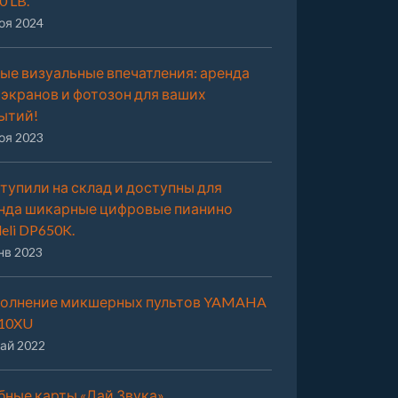
0 LB.
оя 2024
ые визуальные впечатления: аренда
 экранов и фотозон для ваших
ытий!
оя 2023
тупили на склад и доступны для
нда шикарные цифровые пианино
eli DP650K.
нв 2023
олнение микшерных пультов YAMAHA
10XU
ай 2022
бные карты «Дай Звука»